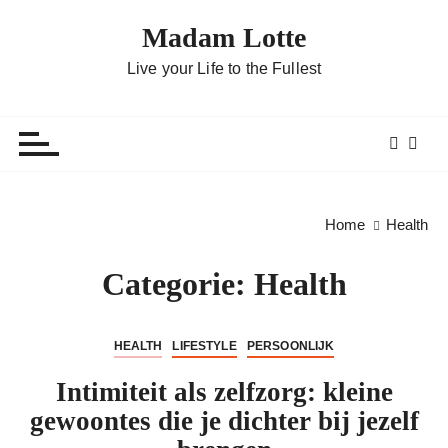
G
Madam Lotte
a
n
Live your Life to the Fullest
a
a
r
d
e
i
Home
Health
n
h
Categorie:
Health
o
u
d
HEALTH
LIFESTYLE
PERSOONLIJK
Intimiteit als zelfzorg: kleine
gewoontes die je dichter bij jezelf