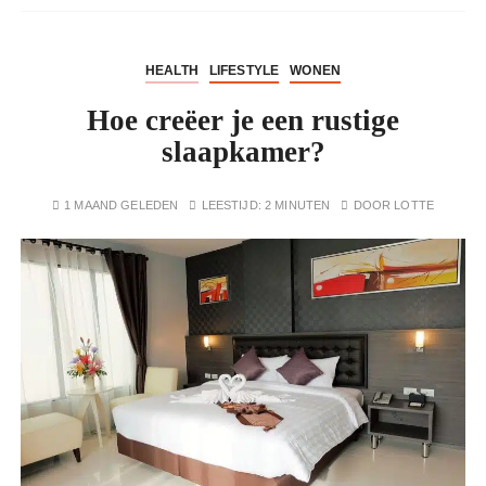
HEALTH
LIFESTYLE
WONEN
Hoe creëer je een rustige
slaapkamer?
1 MAAND GELEDEN
LEESTIJD:
2 MINUTEN
DOOR
LOTTE