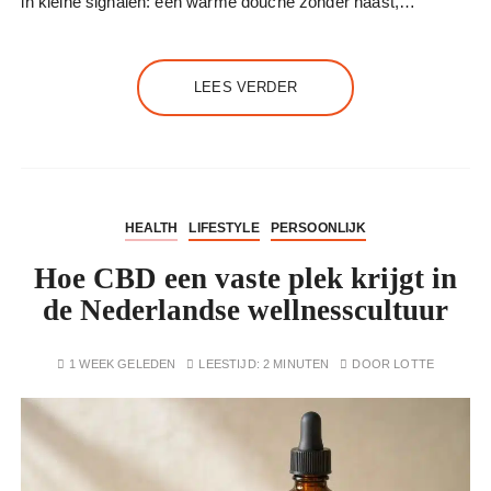
in kleine signalen: een warme douche zonder haast,…
LEES VERDER
HEALTH
LIFESTYLE
PERSOONLIJK
Hoe CBD een vaste plek krijgt in
de Nederlandse wellnesscultuur
1 WEEK GELEDEN
LEESTIJD:
2 MINUTEN
DOOR
LOTTE