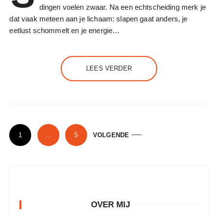
dingen voelen zwaar. Na een echtscheiding merk je
dat vaak meteen aan je lichaam: slapen gaat anders, je
eetlust schommelt en je energie…
LEES VERDER
B
1
…
5
VOLGENDE
e
r
i
c
h
OVER MIJ