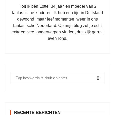
t
Hoi! Ik ben Lotte, 34 jaar, en moeder van 2
e
fantastische kinderen. Ik heb een tijd in Duitsland
n
gewoond, maar leef momenteel weer in ons
p
fantastische Nederland. Op mijn blog zul je echt
a
extreem veel onderwerpen vinden, dus kijk gerust
even rond.
g
i
n
e
r
Z
i
o
n
e
k
g
e
n
RECENTE BERICHTEN
n