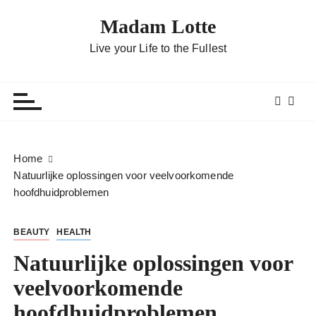
G
Madam Lotte
a
n
Live your Life to the Fullest
a
a
r
d
e
i
Home
n
Natuurlijke oplossingen voor veelvoorkomende
h
hoofdhuidproblemen
o
u
BEAUTY
HEALTH
d
Natuurlijke oplossingen voor
veelvoorkomende
hoofdhuidproblemen