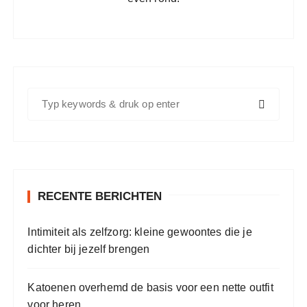
Z
o
e
k
e
n
RECENTE BERICHTEN
n
a
Intimiteit als zelfzorg: kleine gewoontes die je
a
dichter bij jezelf brengen
r
:
Katoenen overhemd de basis voor een nette outfit
voor heren